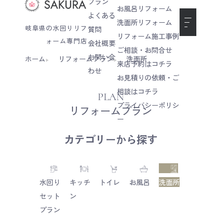
プラン
お風呂リフォーム
よくある
洗面所リフォーム
岐阜県の水回りリフ
質問
リフォーム施工事例
ォーム専門店
会社概要
ご相談・お問合せ
お問い合
ホーム
リフォームプラン
洗面所
来店予約はコチラ
わせ
お見積りの依頼・ご
相談はコチラ
PLAN
プライバシーポリシ
リフォームプラン
ー
カテゴリーから探す
水回り
キッチ
トイレ
お風呂
洗面所
セット
ン
プラン